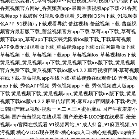
视频在线观看污_草莓视频APP黄色视频_草莓视频污污污版下载
香蕉视频官方网站_香蕉频蕉app-最新香蕉视频app下载-91香蕉
视频app下载破解
91视频免费观看_91视频IOS污下载_91视频黄
色APP_91视频污下载观看导航
蕾丝视频-蕾丝视频下载-蕾丝视
频官方最新版下载_蕾丝视频官方app下载
草莓app下载_草莓视
频下载app_草莓app下载安装无限看ios版下载_下载草莓视频
APP免费无限观看版下载_草莓视频app下载ios官网最新版下载
草莓视频下载_草莓视频下载app_草莓视频ios_草莓视频ios下载
黄瓜视频_黄瓜视频app下载_黄瓜视频下载ios版下载_黄瓜视频
官方免费下载_黄瓜视频下载ios版v4.2.2
草莓视频官网-草莓视频
在线下载-草莓视频app在线下载-草莓视频在线观看18
秀色视频
app下载_秀色APP视频_秀色视频app下载_秀色视频成人版app
下载
黄瓜视频下载_黄瓜视频app_黄瓜视频下载ios版下载_黄瓜
视频下载ios版v4.2.2
麻豆传媒官网-麻豆app官网版本下载-欧美
日韩国产麻豆视频-视频一区二区三区蜜桃麻豆
国产午夜羞羞小
视频-国产羞羞视频在线观看-国产羞羞事1000部在线观看-羞羞
视频app官网在线观看
91视频网站_91成人抖音_91麻豆视频_91
污视频
糖心VLOG现在观看-糖心logo入口-糖心短视频vlog柚子