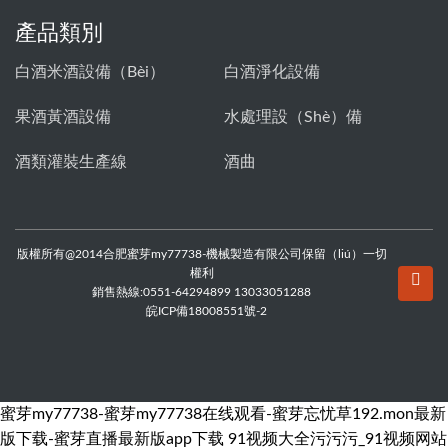
產品類別
白酒米酒設備（bèi）
白酒淨化設備
果酒黃酒設備
水處理設（shè）備
酒類灌裝生產線
酒曲
版權所有@2014合肥蜜芽my77738-機械製造有限公司保留（liú）一切
權利
銷售熱線:0551-64294899 13033051288
皖ICP備18008551號-2
蜜芽my77738-蜜芽my77738在线观看-蜜芽忘忧草192.mon最新
版下载-蜜芽直播最新版app下载
91视频大全污污污_91视频网站