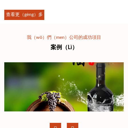
設備等一係列的酒廠設備，年產值達3500萬元。
查看更（gèng）多
我（wǒ）們（men）公司的成功項目
案例（lì）