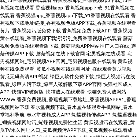
载_91香蕉视频在线观看
香蕉视频app_香蕉视频app下载_91香
蕉视频在线观看
香蕉视频app_香蕉视频app下载_91香蕉视频在
线观看
香蕉视频app_香蕉视频app下载_91香蕉视频在线观看
香
蕉视频下载地址链接_香蕉视频色板APP下载_香蕉视频在线观看
黄片_香蕉视频污版免费下载
香蕉视频免费下载APP_香蕉视频
黄在线观看_香蕉视频下载污污污_免费香蕉视频在线观看
蘑菇
视频免费版在线观看版下载_蘑菇视频APP网站推广入口在线_蘑
菇传媒APP下载_蘑菇视频在线下载官网
宅男视频在线观看_宅
男视频网站_宅男视频APP官网_宅男视频色版在线观看
黄瓜视
频在线免费观看_黄瓜小视频在线观看网址_在线观看黄瓜视频_
黄瓜无码高清APP视频
绿巨人软件免费下载_绿巨人视频污在线
观看_绿巨人污下载_绿巨人破解版下载APP官网
快猫社区成人
APP_快猫VIP破解版_快猫成人在线观看_快猫免费人成网站
WWW
香蕉免费视频_香蕉视频下载地址_香蕉视频APP91_香蕉
视频网站下载
春水堂视频下载_春水堂在线观看手机网站_春水
堂福利导航_春水堂视频成人APP
蝴蝶视频传媒APP_蝴蝶逼视频
_蝴蝶视频网站污_蝴蝶视频免费性生活
黄瓜视频污在线观看_黄
瓜TV永久网址入口_黄瓜视频污APP下载_黄瓜视频在线观看成