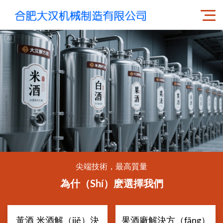
尖端技術，最高質量
為什（shí）麽選擇我們
黃酒 米酒解（jiě）決
果酒廠解決方（fāng）