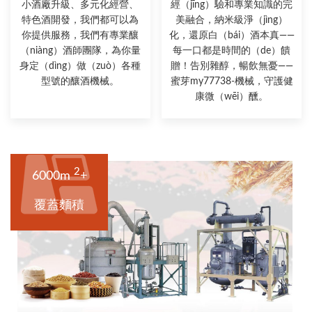
小酒廠升級、多元化經營、
經（jīng）驗和專業知識的完
特色酒開發，我們都可以為
美融合，納米級淨（jìng）
你提供服務，我們有專業釀
化，還原白（bái）酒本真——
（niàng）酒師團隊，為你量
每一口都是時間的（de）饋
身定（dìng）做（zuò）各種
贈！告別雜醇，暢飲無憂——
型號的釀酒機械。
蜜芽my77738-機械，守護健
康微（wēi）醺。
2
6000m
+
覆蓋麵積