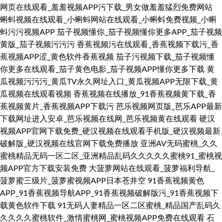
网页在线观看_羞羞视频APP污下载_男女做羞羞猛烈免费网站
蝌蚪视频在线观看_小蝌蚪网站在线观看_小蝌蚪免费视频_小蝌
蚪污污视频APP
茄子视频懂你_茄子视频懂你更多APP_茄子视频
黄版_茄子视频污污污
香蕉视频污在线观看_香蕉视频下载污_香
蕉视频APP涩_黄色软件香蕉视频
茄子污视频下载_茄子视频懂
你更多在线观看_茄子黄色电影_茄子视频APP懂你更多下载
黄
瓜视频污污污_黄瓜TV永久网址入口_黄瓜视频APP无限下载_黄
瓜视频在线观看视频
香蕉视频在线播放_91香蕉视频黄下载_香
蕉视频黄片_香蕉视频APP下载污
芭乐视频网页版_芭乐APP最新
下载网址进入安卓_芭乐视频在线网_芭乐视频黄在线观看
硬汉
视频APP官网下载免费_硬汉视频在线观看手机版_硬汉视频最新
破解版_硬汉视频在线官网下载免费播放
亚洲AV无码蜜桃_久久
蜜桃精品无码一区二区_亚洲精品乱码久久久久久蜜桃91_蜜桃视
频APP官方下载安装免费
大菠萝网站在线观看_菠萝福利导航_
菠萝蜜三级片_菠萝蜜视频APP日本苍井空
91香蕉视频黄色
APP_91香蕉视频导航APP_91香蕉视频破解版污_91香蕉视频下
载黄色软件下载
91无码人妻精品一区二区蜜桃_精品国产乱码久
久久久久蜜桃软件_激情蜜桃网_蜜桃视频APP免费在线观看
石