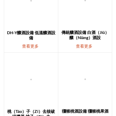
傳統釀酒設備 白酒（jiǔ）
DH-Y釀酒設備 低溫釀酒設
釀（niàng）酒設
備
查看更多
查看更多
獼猴桃酒設備 獼猴桃果酒
桃（táo）子（zǐ）去核破