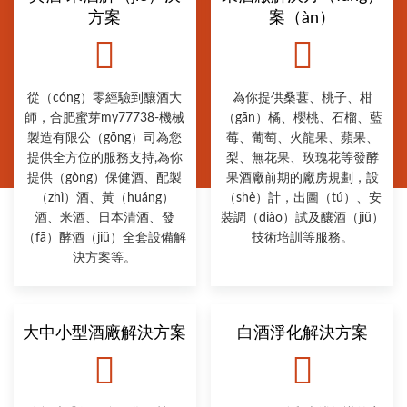
方案
案（àn）
從（cóng）零經驗到釀酒大
為你提供桑葚、桃子、柑
師，合肥蜜芽my77738-機械
（gān）橘、櫻桃、石榴、藍
製造有限公（gōng）司為您
莓、葡萄、火龍果、蘋果、
提供全方位的服務支持,為你
梨、無花果、玫瑰花等發酵
提供（gòng）保健酒、配製
果酒廠前期的廠房規劃，設
（zhì）酒、黃（huáng）
（shè）計，出圖（tú）、安
酒、米酒、日本清酒、發
裝調（diào）試及釀酒（jiǔ）
（fā）酵酒（jiǔ）全套設備解
技術培訓等服務。
決方案等。
大中小型酒廠解決方案
白酒淨化解決方案