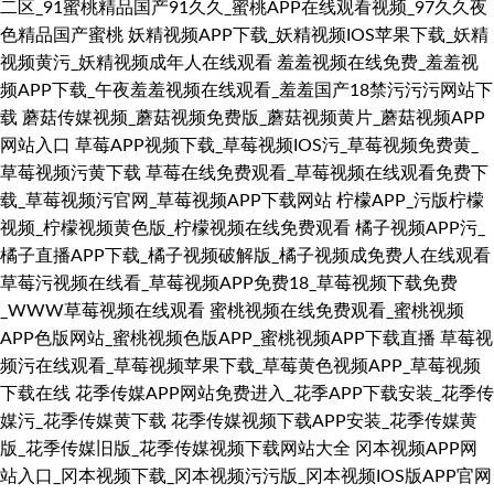
二区_91蜜桃精品国产91久久_蜜桃APP在线观看视频_97久久夜
色精品国产蜜桃
妖精视频APP下载_妖精视频IOS苹果下载_妖精
视频黄污_妖精视频成年人在线观看
羞羞视频在线免费_羞羞视
频APP下载_午夜羞羞视频在线观看_羞羞国产18禁污污污网站下
载
蘑菇传媒视频_蘑菇视频免费版_蘑菇视频黄片_蘑菇视频APP
网站入口
草莓APP视频下载_草莓视频IOS污_草莓视频免费黄_
草莓视频污黄下载
草莓在线免费观看_草莓视频在线观看免费下
载_草莓视频污官网_草莓视频APP下载网站
柠檬APP_污版柠檬
视频_柠檬视频黄色版_柠檬视频在线免费观看
橘子视频APP污_
橘子直播APP下载_橘子视频破解版_橘子视频成免费人在线观看
草莓污视频在线看_草莓视频APP免费18_草莓视频下载免费
_WWW草莓视频在线观看
蜜桃视频在线免费观看_蜜桃视频
APP色版网站_蜜桃视频色版APP_蜜桃视频APP下载直播
草莓视
频污在线观看_草莓视频苹果下载_草莓黄色视频APP_草莓视频
下载在线
花季传媒APP网站免费进入_花季APP下载安装_花季传
媒污_花季传媒黄下载
花季传媒视频下载APP安装_花季传媒黄
版_花季传媒旧版_花季传媒视频下载网站大全
冈本视频APP网
站入口_冈本视频下载_冈本视频污污版_冈本视频IOS版APP官网