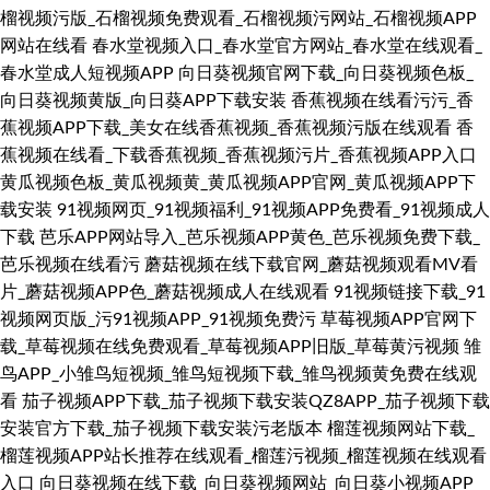
榴视频污版_石榴视频免费观看_石榴视频污网站_石榴视频APP
网站在线看
春水堂视频入口_春水堂官方网站_春水堂在线观看_
春水堂成人短视频APP
向日葵视频官网下载_向日葵视频色板_
向日葵视频黄版_向日葵APP下载安装
香蕉视频在线看污污_香
蕉视频APP下载_美女在线香蕉视频_香蕉视频污版在线观看
香
蕉视频在线看_下载香蕉视频_香蕉视频污片_香蕉视频APP入口
黄瓜视频色板_黄瓜视频黄_黄瓜视频APP官网_黄瓜视频APP下
载安装
91视频网页_91视频福利_91视频APP免费看_91视频成人
下载
芭乐APP网站导入_芭乐视频APP黄色_芭乐视频免费下载_
芭乐视频在线看污
蘑菇视频在线下载官网_蘑菇视频观看MV看
片_蘑菇视频APP色_蘑菇视频成人在线观看
91视频链接下载_91
视频网页版_污91视频APP_91视频免费污
草莓视频APP官网下
载_草莓视频在线免费观看_草莓视频APP旧版_草莓黄污视频
雏
鸟APP_小雏鸟短视频_雏鸟短视频下载_雏鸟视频黄免费在线观
看
茄子视频APP下载_茄子视频下载安装QZ8APP_茄子视频下载
安装官方下载_茄子视频下载安装污老版本
榴莲视频网站下载_
榴莲视频APP站长推荐在线观看_榴莲污视频_榴莲视频在线观看
入口
向日葵视频在线下载_向日葵视频网站_向日葵小视频APP