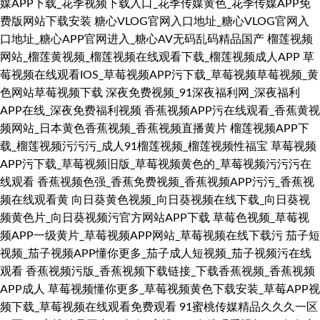
媒APP下载_花季视频下载入口_花季传媒黄色_花季传媒APP免
费版网站下载安装
糖心VLOG官网入口地址_糖心VLOG官网入
口地址_糖心APP官网进入_糖心AV无码乱码精品国产
榴莲视频
网站_榴莲黄视频_榴莲视频在线观看下载_榴莲视频成人APP
草
莓视频在线观看IOS_草莓视频APP污下载_草莓视频草莓视频_黄
色网站草莓视频下载
深夜免费视频_91深夜福利网_深夜福利
APP在线_深夜免费福利视频
香蕉视频APP污在线观看_香蕉黄视
频网站_日本黄色香蕉视频_香蕉视频直播黄片
榴莲视频APP下
载_榴莲视频污污污_成人91榴莲视频_榴莲视频性福宝
草莓视频
APP污下载_草莓视频旧版_草莓视频黄色的_草莓视频污污污在
线观看
香蕉视频色强_香蕉免费视频_香蕉视频APP污污_香蕉视
频在线观看黄
向日葵黄色视频_向日葵视频在线下载_向日葵视
频黄色片_向日葵视频污官方网站APP下载
草莓色视频_草莓视
频APP一级黄片_草莓视频APP网站_草莓视频在线下载污
茄子短
视频_茄子视频APP懂你更多_茄子成人短视频_茄子视频污在线
观看
香蕉视频污版_香蕉视频下载链接_下载香蕉视频_香蕉视频
APP成人
草莓视频懂你更多_草莓视频黄色下载安装_草莓APP视
频下载_草莓视频在线观看免费观看
91蜜桃传媒精品久久久一区