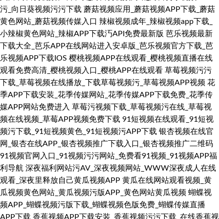
污_向日葵视频污污下载
蘑菇视频应用_蘑菇视频APP下载_蘑菇
黄色网站_蘑菇视频传媒入口
辣椒视频成年_辣椒视频app下载_
小辣椒黄色网站_辣椒APP下载汅API免费最新版
芭乐视频最新
下载大全_芭乐APP在线网站进入安卓版_芭乐视频官方下载_芭
乐视频APP下载IOS
樱桃视频APP在线观看_樱桃视频直播在线
观看免费高清_樱桃视频入口_樱桃APP在线观看
草莓视频污污
下载_草莓视频在线播放_下载草莓视频污_草莓视频APP视频
花
季APP下载安装_花季传媒网站_花季传媒APP下载免费_花季传
媒APP网站免费进入
草莓污视频下载_草莓视频污在线_草莓视
频在线视频_草莓APP视频免费下载
91短视频在线观看_91短视
频污下载_91短视频黄色_91短视频污APP下载
银杏视频在线官
网_银杏在线APP_银杏视频推广下载入口_银杏视频推广二维码
91视频官网入口_91视频污污网站_免费看91视频_91视频APP福
利导航
深夜福利网站污AV_深夜视频网站_WWW深夜成人在线
观看_深夜里释放自己黄瓜视频APP
黄瓜在线网站观看视频_黄
瓜视频黄色网站_黄瓜视频污版APP_黄色网站黄瓜视频
蝴蝶视
频APP_蝴蝶视频污版下载_蝴蝶视频色版免费_蝴蝶传媒直播
APP下载
香蕉视频APP下载安装_香蕉视频污污下载_在线香蕉视