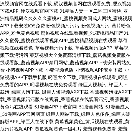
汉视频官网在线观看下载_硬汉视频官网在线观看免费_硬汉视频
下载APP_硬汉视频官网下载
91精品人妻一区二区三区蜜桃_亚
洲精品乱码久久久久久蜜桃91_蜜桃视频美国成人网站_蜜桃视频
APP下载安装IOS免费
粉色视频污污污_粉色视频污污_黄片粉色
APP_粉色黄色视频
蜜桃视频在线观看视频_91蜜桃精品国产91
久久蜜臀_蜜桃在线观看视频APP_蜜桃精品视频在线观看
草莓
视频在线看黄色_草莓视频污污下载_草莓视频污版APP_草莓视
频下载污污污
蘑菇视频大全免费高清版下载_蘑菇视频免费版在
线观看版_蘑菇视频APP禁用网站_蘑菇视频APP下载安装网站免
费
小猪视频APP下载_小猪视频色版_小猪视频APP安卓下载_小
猪视频APP下载手机版
叼嘿大全下载_叼嘿视频在线观看_叼嘿
免费看的APP_叼嘿视频在线免费观看
绿巨人视频污_绿巨人下
载污_绿巨人污下载_绿巨人短视频APP下载
香蕉视频污版APP下
载_香蕉视频污污版在线观看_香蕉视频在线观看污污_香蕉视频
黄色污在线观看
51漫画APP下载官网_51漫画网站_51漫画成人
_51漫画APP官网网页
绿巨人网站下载_绿巨人色多多_绿巨人破
解版APP_绿巨人在线下载
黄瓜视频黄色_黄瓜视频在线观看_黄
瓜污片视频APP_黄瓜视频黄色一级毛片
羞羞视频免费看_羞羞