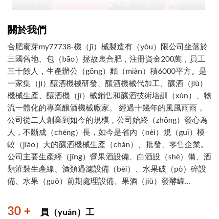
關於我們
合肥蜜芽my77738-機（jī）械製造有（yǒu）限公司坐落於
三國舊地、包（bāo）拯故裏合肥，注冊資金200萬，員工
三十餘人，生產辦公（gōng）麵（miàn）積6000平方。是
一家集（jí）釀酒機械研發、釀酒機械代加工、釀酒（jiǔ）
機械生產、釀酒機（jī）械銷售和釀酒技術培訓（xùn）、物
流一體化的專業釀酒機械廠家。 經過十幾年的風風雨雨，
公司從二人創業到如今的規模，公司始終（zhōng）發心為
人，不斷成（chéng）長，如今是省內（nèi）規（guī）模
較（jiào）大的釀酒機械生產（chǎn）、批發、零售企業。
公司主要生產經（jīng）營果酒設備、白酒設（shè）備、酒
類灌裝生產線、酒類過濾設備（bèi）、水果破（pò）碎設
備、水果（guǒ）前期處理設備、果酒（jiǔ）發酵罐
（guàn）、酒類儲存（cún）罐、家家興酒（jiǔ）曲
（qǔ）、蒸糧攤涼拌曲設備、酒類流量（liàng）控製係
30 +
員（yuán）工
（xì）統、白酒光波催陳設備、酒類（lèi）自動化控溫發酵