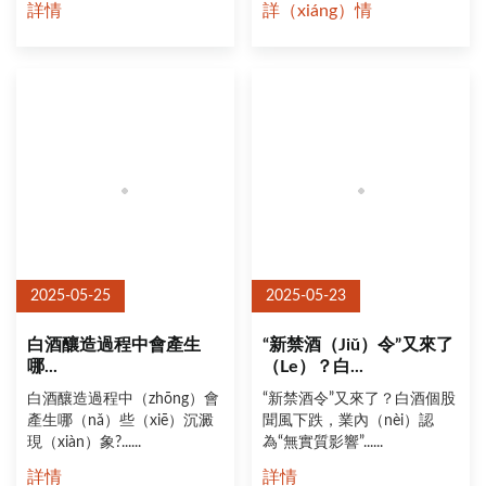
詳情
詳（xiáng）情
2025-05-25
2025-05-23
白酒釀造過程中會產生
“新禁酒（jiǔ）令”又來了
哪...
（le）？白...
白酒釀造過程中（zhōng）會
“新禁酒令”又來了？白酒個股
產生哪（nǎ）些（xiē）沉澱
聞風下跌，業內（nèi）認
現（xiàn）象?......
為“無實質影響”......
詳情
詳情