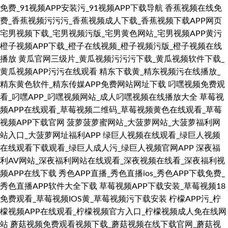
免费_91视频APP安装污_91视频APP下载导航
香蕉视频在线免
费_香蕉视频污污污_香蕉视频成人下载_香蕉视频下载APP网页
宅男视频下载_宅男视频污版_宅男黄色网站_宅男视频APP黄污
橙子视频APP下载_橙子在线视频_橙子视频污版_橙子视频在线
播放
黄瓜官网三级片_黄瓜视频污污污下载_黄瓜视频软件下载_
黄瓜视频APP污污在线观看
精东下载黄_精东视频污在线播放_
精东黄色软件_精东传媒APP免费网站网址下载
叼嘿视频免费观
看_叼嘿APP_叼嘿视频网站_成人叼嘿视频在线播放大全
草莓视
频APP在线观看_草莓视频二维码_草莓视频黄色在线观看_草莓
视频APP下载官网
菠萝菠萝蜜网站_大菠萝网站_大菠萝福利网
站入口_大菠萝网址福利APP
绿巨人视频在线观看_绿巨人视频
在线观看下载观看_绿巨人成人污_绿巨人视频官网APP
深夜福
利AV网站_深夜福利网站在线观看_深夜视频在线看_深夜福利视
频APP在线下载
秀色APP直播_秀色直播ios_秀色APP下载免费_
秀色直播APP软件大全下载
草莓视频APP下载安装_草莓视频18
免费观看_草莓视频IOS黄_草莓视频污下载安装
柠檬APP污_柠
檬视频APP在线观看_柠檬视频官方入口_柠檬视频成人免在线网
站
蘑菇视频免费观看视频下载_蘑菇视频在线下载官网_蘑菇视