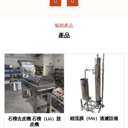
暢銷產品
產品
錯流膜（mó）過濾設備
石榴去皮機 石榴（liú）脫
皮機