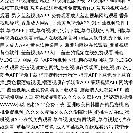
人免费
91视频最新地址_91视频色版下载_91视频APP啊啊啊_91
视频下载污版
羞羞在线观看视频免费观看HD_羞羞的视频在线
观看_男女羞羞视频APP_免费观看成人羞羞视频网站观看
香蕉
视频导航_香蕉成人网站_香蕉黄色视频APP_91香蕉视频软件下
载
草莓APP下载_草莓视频污污污下载_草莓视频污官网_旧版草
莓视频在线观看
绿巨人在线视频官网_绿巨人软件免费下载_绿
巨人成人APP_黄色软件绿巨人
羞羞的网站在线观看_羞羞视频
黄色软件_羞羞视频APP入口_羞羞的视频在线免费观看
糖心
VLOG官方网站_糖心APP污视频下载_糖心视频网站_糖心LOGO
在线观看
粉色视频黄色网站_粉色视频在线观看_粉色视频污污_
粉色APP视频下载
榴莲视频污污污污_榴莲APP下载免费下载直
播_黄色榴莲短视频_榴莲视频在线观看APP
蘑菇视频APP网站推
广_蘑菇视频大全免费高清版下载观看_蘑菇成人短视频APP_蘑
菇视频网站入口
亚洲精品乱码久久久久久蜜桃91_涩涩蜜桃视频
WWW小说_蜜桃APP免费下载_亚洲欧美日韩国产精品蜜桃
蜜
桃免费视频_久久久久精品久久久久影院蜜桃_蜜桃性爱在线_蜜
桃视频APP在线免费观看
草莓视频免费网站看_草莓视频污片在
线观看_草莓视频APP黄色_成人草莓视频在线观看污污
花季传