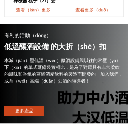
碎機器 桃子（zǐ）去
查看（kàn）更多
查看更多（duō）
有利的活動（dòng）
低溫釀酒設備 的大折（shé）扣
本減（jiǎn）壓低溫（wēn）釀酒設備與以往的常壓（yā）
下（xià）的單式蒸餾裝置相比，是為了對應具有非常柔軟
的風味和香氣的蒸餾酒精飲料的製造而開發的，加入我們，
成為（wéi）高端（duān）烈酒的領導者！
更多產品