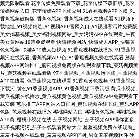
频无限制观看
花季传媒免费观看下载_花季传媒下载旧版_花季
传媒网站入口_花季传媒APP下载应用
91香蕉视频APP下载_91
香蕉视频破解版_香蕉色视频_香蕉视频成人在线观看
91视频下
载地址_91视频精选_91视频APP官网入口_91视频看污片免费版
美女搞基视频_美女福利视频网站_美女污污APP在线观看_午夜
美女黄网站18禁免费观看
快猫视频网站_快猫成人APP_快猫黄
色短视频_快猫APP成人短视频
91香蕉视频在线播放_91香蕉视
频污在线观看_香蕉视频APP色_91香蕉视频免费在线观看
蘑菇
视频APP网站推广_蘑菇视频免费版在线观看版下载_蘑菇视频黄
片_蘑菇视频在线观看版
97香蕉视频_香蕉视频污下载_香蕉视频
APP在线看_色香蕉视频在线观看
91香蕉黄色视频_91香蕉视频
下载污_黄色91香蕉视频APP_91香蕉视频下载污版
黄瓜小视频_
黄瓜视频在线播放_黄瓜视频黄色视频_黄瓜视频APP免费观看下
载安装
芭乐推广APP网站入口官网_芭乐视频在线下载_芭乐APP
色版_芭乐视频在线播放
樱桃网站入口_樱桃黄色视频_樱桃视频
APP黄_樱桃小视频在线
茄子视频网站_茄子视频APP懂你更多_
茄子视频污污_茄子在线观看网站大全
羞羞视频免费在线观看_
羞羞小视频在线观看_羞羞视频APP官网_男女羞羞视频软件
硬