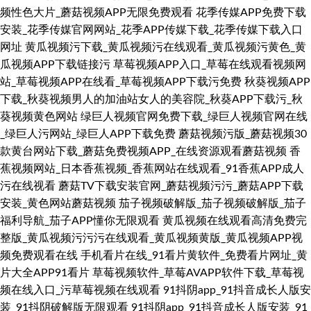
频性色大片_蘑菇视频APP无限免费观看
花季传媒APP免费下载
安装_花季传媒官网网站_花季APP传媒下载_花季传媒下载入口
网址
黄瓜视频污下载_黄瓜视频污在线观看_黄瓜视频污黄色_黄
瓜视频APP下载链接污
草莓视频APP入口_草莓在线观看视频网
站_草莓视频APP在线看_草莓视频APP下载污免费
秋葵视频APP
下载_秋葵视频男人的加油站女人的美容院_秋葵APP下载污_秋
葵视频黄色网站
绿巨人视频官网免费下载_绿巨人视频官网在线
_绿巨人污网站_绿巨人APP下载免费
蘑菇视频污版_蘑菇视频30
款黄台网站下载_蘑菇免费视频APP_在线资源观看蘑菇视频
香
蕉视频网站_日本香蕉视频_香蕉网站在线观看_91香蕉APP成人
污在线视看
蘑菇TV下载安装官网_蘑菇视频污污_蘑菇APP下载
安装_黄色网站蘑菇视频
茄子视频破解版_茄子视频破解版_茄子
福利导航_茄子APP懂你无限观看
黄瓜视频在线观看高清免费完
整版_黄瓜视频污污污在线观看_黄瓜视频黄版_黄瓜视频APP视
频免费观看在线
手机看片在线_91看片黄软件_免费看片网址_黄
片大全APP91看片
草莓视频软件_草莓AVAPP软件下载_草莓视
频在线入口_污草莓视频在线观看
91抖阴app_91抖音成长人版安
装_91抖阴破解版无限观看
91抖阴app_91抖音成长人版安装_91