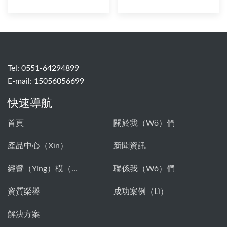
Tel: 0551-64294899
E-mail:
15056056699
快速導航
首頁
關於我（wǒ）們
產品中心（xīn）
新聞資訊
經營（yíng）模（mó）式（shì）
聯係我（wǒ）們
資質榮譽
成功案例（lì）
解決方案