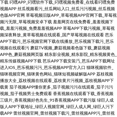
下载
叼嘿APP_叼嘿软件下载_叼嘿视频免费看_在线看叼嘿免费
视频APP
丝瓜视频看污_丝瓜网站入口_丝瓜污污视频_丝瓜视频
色版APP官网
草莓视频旧版APP_草莓视频APP官网下载_草莓视
频污无限_草莓视频安卓下载
羞羞网页在线免费看_羞羞视频下
载_羞羞污视频_免费羞羞视频APP
草莓APP下载污视频_草莓视
频深夜释放_黄草莓视频在线观看_国产草莓视频在线观看
芭乐
APP下载污_芭乐视频官网下载在线播放_芭乐视频下载污_芭乐
视频在线观看污
蘑菇TV视频_蘑菇视频着色版下载_蘑菇视频
APP色_蘑菇视频网页版
精东影业视频_精东影院_精东视频黄色_
精东传媒视频APP下载
芭乐APP下载安装汅_芭乐APP下载网址
进入IOS_芭乐视频污污_芭乐视频APP官方入口
猫咪视频软件_
猫咪视频官网_猫咪黄色网站_猫咪短视频破解版APP
荔枝视频
播放大全_荔枝视频在线观看_荔枝黄片污视频_荔枝视频APP下
载黄
茄子视频APP懂你更多_茄子视频污污在线观看_茄子污污
视频_茄子视频男士免费观看
香蕉视频在线观看下载_香蕉视频
三级片_香蕉视频好色先生_91香蕉视频APP下载污版
绿巨人成
版人APP下载地址_绿巨人视频官网_绿巨人成人网_绿巨人污下
载APP
蕾丝视频官网_蕾丝视频下载污_蕾丝视频APP污_蕾丝视