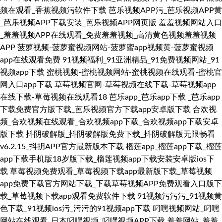
频在观看_香蕉视频污软件下载
芭乐视频APP污_芭乐视频APP黄
_芭乐视频APP下载安装_芭乐视频APP网页版
羞羞视频网站入口
_羞羞视频APP在线观看_免费羞羞视频_高清黄色视频羞羞视频
APP
菠萝视频-菠萝蜜视频网站-菠萝蜜app视频黄-菠萝蜜视频
app在线观看免费
91视频福利_91亚洲精品_91免费视频网站_91
视频app下载
蜜桃视频-蜜桃视频网站-蜜桃视频在线观看-蜜桃官
网入口app下载
草莓视频官网-草莓视频在线下载-草莓视频app
在线下载-草莓视频在线观看18
芭乐app_芭乐app下载 _芭乐app
下载免费官方版下载_芭乐视频官方下载app安卓版下载
合欢视
频_合欢视频在线观看_合欢视频app下载_合欢视频app下载安卓
版下载
抖阴破解版_抖阴破解版免费下载_抖阴破解版无限畅看
v6.2.15_抖抈APP官方最新版本下载
榴莲app_榴莲app下载_榴莲
app下载手机版18岁版下载_榴莲视频app下载安装安卓版ios下
载
草莓视频免费观看_草莓视频下载app最新版下载_草莓视频
app免费下载官方网站下载_下载草莓视频APP免费观看入口版下
载_草莓视频下载app观看免费软件下载
91视频污污污_91视频黄
色下载_91视频ios污_污污的91视频app下载
叼嘿视频网站_叼嘿
网站在线观看_日本叼嘿视频_叼嘿视频APP下载
羞羞网站_羞羞